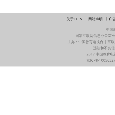
关于CETV
网站声明
广
中国
国家互联网信息办公室准
主办：中国教育电视台 | 互联
违法和不良信息举
2017 中国教育电
京ICP备1005632