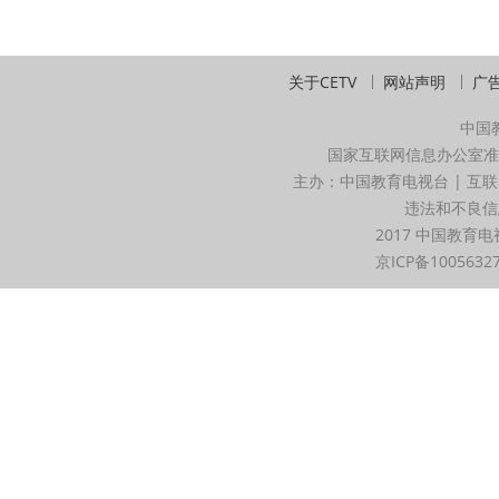
关于CETV
网站声明
广
中国
国家互联网信息办公室准
主办：中国教育电视台 | 互联
违法和不良信息举
2017 中国教育电
京ICP备1005632