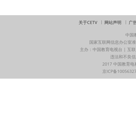
关于CETV
网站声明
广
中国
国家互联网信息办公室准
主办：中国教育电视台 | 互联
违法和不良信息举
2017 中国教育电
京ICP备1005632