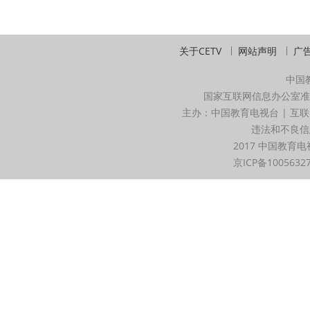
关于CETV
网站声明
广
中国
国家互联网信息办公室准
主办：中国教育电视台 | 互联
违法和不良信息举
2017 中国教育电
京ICP备1005632