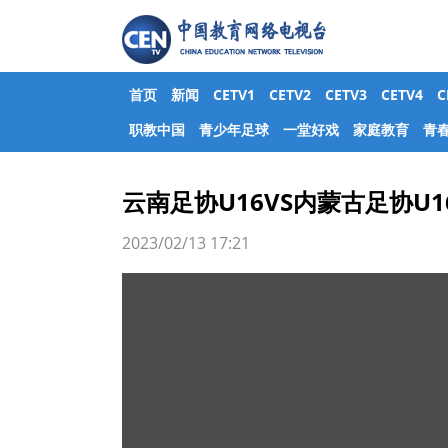
首页
新闻
CETV1
CETV2
CETV3
CETV4
职教中国
青少年足球
一堂好戏
家庭教育
青
云南足协U16VS内蒙古足协U1
2023/02/13 17:21