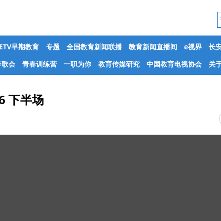
CETV早期教育
专题
全国教育新闻联播
教育新闻直播间
e视界
长
春歌会
青春训练营
一职为你
教育传媒研究
中国教育电视协会
关于
6 下半场