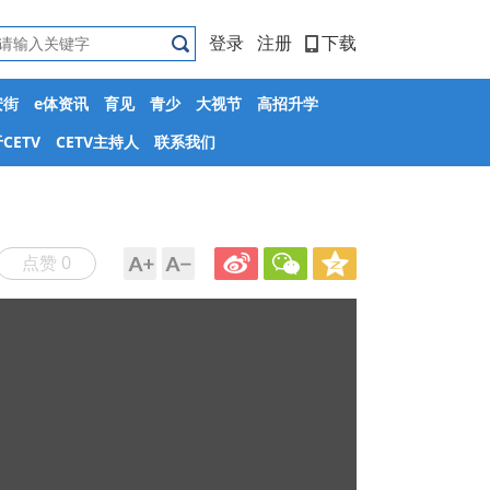
登录
注册
下载
安街
e体资讯
育见
青少
大视节
高招升学
CETV
CETV主持人
联系我们
点赞 0