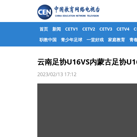
首页
新闻
CETV1
CETV2
CETV3
CETV4
职教中国
青少年足球
一堂好戏
家庭教育
青
云南足协U16VS内蒙古足协U1
2023/02/13 17:12