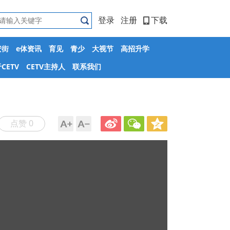
登录
注册
下载
安街
e体资讯
育见
青少
大视节
高招升学
CETV
CETV主持人
联系我们
点赞 0