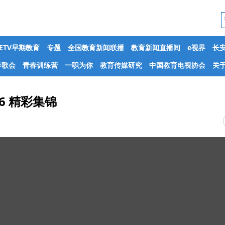
CETV早期教育
专题
全国教育新闻联播
教育新闻直播间
e视界
长
春歌会
青春训练营
一职为你
教育传媒研究
中国教育电视协会
关于
6 精彩集锦