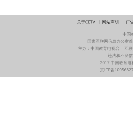
关于CETV
网站声明
广
中国
国家互联网信息办公室准
主办：中国教育电视台 | 互联
违法和不良信息举
2017 中国教育电
京ICP备1005632