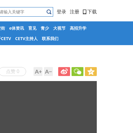
登录
注册
下载
安街
e体资讯
育见
青少
大视节
高招升学
CETV
CETV主持人
联系我们
点赞 0