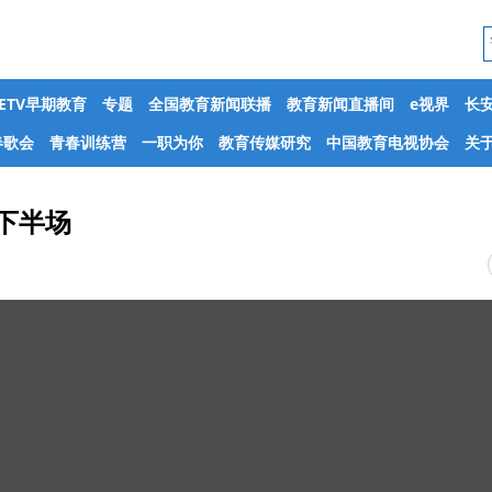
CETV早期教育
专题
全国教育新闻联播
教育新闻直播间
e视界
长
春歌会
青春训练营
一职为你
教育传媒研究
中国教育电视协会
关于
 下半场