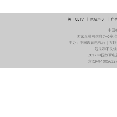
关于CETV
网站声明
广
中国
国家互联网信息办公室准
主办：中国教育电视台 | 互联
违法和不良信息举
2017 中国教育电
京ICP备1005632