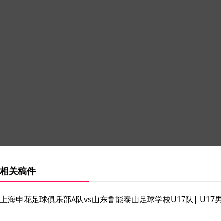
相关稿件
上海申花足球俱乐部A队vs山东鲁能泰山足球学校U17队| U1