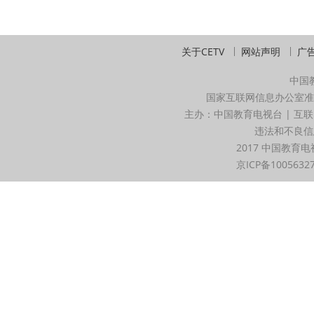
关于CETV
网站声明
广
中国
国家互联网信息办公室准
主办：中国教育电视台 | 互联
违法和不良信息举
2017 中国教育电
京ICP备1005632