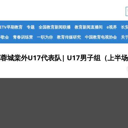
CETV早期教育
专题
全国教育新闻联播
教育新闻直播间
e视界
长
春歌会
青春训练营
一职为你
教育传媒研究
中国教育电视协会
关于
都蓉城棠外U17代表队| U17男子组（上半