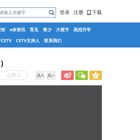
登录
注册
下载
安街
e体资讯
育见
青少
大视节
高招升学
CETV
CETV主持人
联系我们
场）
点赞 0