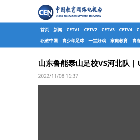
首页
新闻
CETV1
CETV2
CETV3
CETV4
职教中国
青少年足球
一堂好戏
家庭教育
青
山东鲁能泰山足校VS河北队 |
2022/11/08 16:37