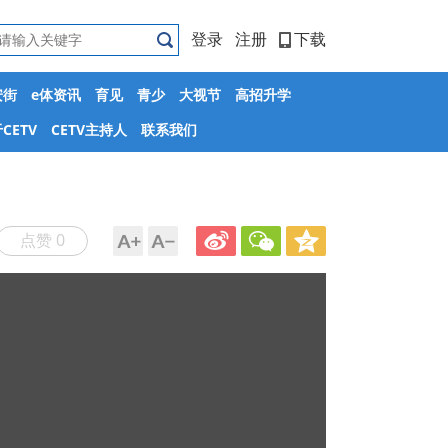
登录
注册
下载
安街
e体资讯
育见
青少
大视节
高招升学
CETV
CETV主持人
联系我们
点赞 0