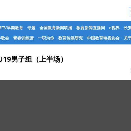
CETV早期教育
专题
全国教育新闻联播
教育新闻直播间
e视界
长
春歌会
青春训练营
一职为你
教育传媒研究
中国教育电视协会
关于
 U19男子组（上半场）