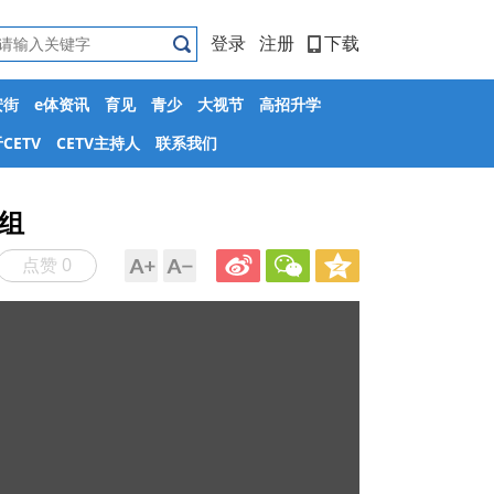
登录
注册
下载
安街
e体资讯
育见
青少
大视节
高招升学
CETV
CETV主持人
联系我们
子组
点赞 0