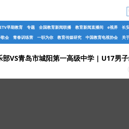
CETV早期教育
专题
全国教育新闻联播
教育新闻直播间
e视界
长
春歌会
青春训练营
一职为你
教育传媒研究
中国教育电视协会
关于
VS青岛市城阳第一高级中学 | U17男