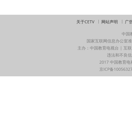
关于CETV
网站声明
广
中国
国家互联网信息办公室准
主办：中国教育电视台 | 互联
违法和不良信息举
2017 中国教育电
京ICP备1005632