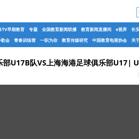
CETV早期教育
专题
全国教育新闻联播
教育新闻直播间
e视界
长
春歌会
青春训练营
一职为你
教育传媒研究
中国教育电视协会
关于
U17B队VS上海海港足球俱乐部U17| U