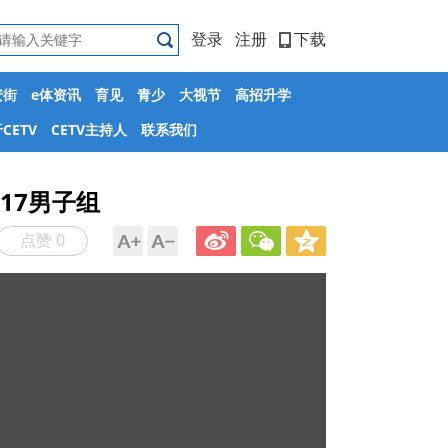
登录
注册
下载
安街
e体资讯
育见
青少
大视节
高招升学
CETV
CETV主持人
联系我们
17男子组
点赞 0