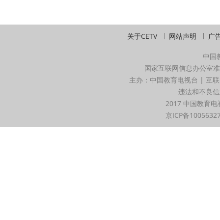
关于CETV
网站声明
广
中国
国家互联网信息办公室准
主办：中国教育电视台 | 互联
违法和不良信息举
2017 中国教育电
京ICP备1005632