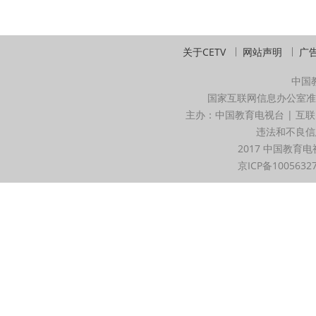
关于CETV
网站声明
广
中国
国家互联网信息办公室准
主办：中国教育电视台 | 互联
违法和不良信息举
2017 中国教育电
京ICP备1005632