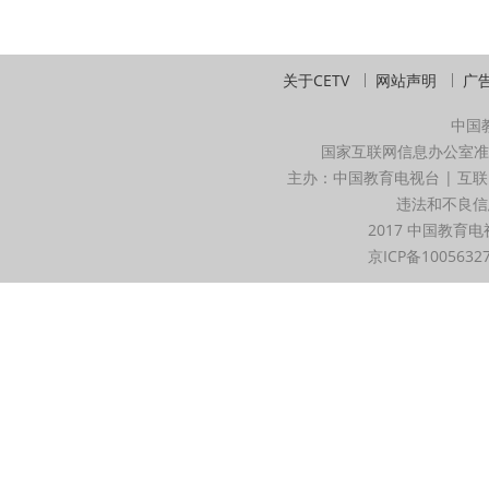
关于CETV
网站声明
广
中国
国家互联网信息办公室准
主办：中国教育电视台 | 互联
违法和不良信息举
2017 中国教育电
京ICP备1005632