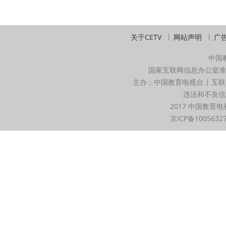
关于CETV
网站声明
广
中国
国家互联网信息办公室准
主办：中国教育电视台 | 互联
违法和不良信息举
2017 中国教育电
京ICP备1005632