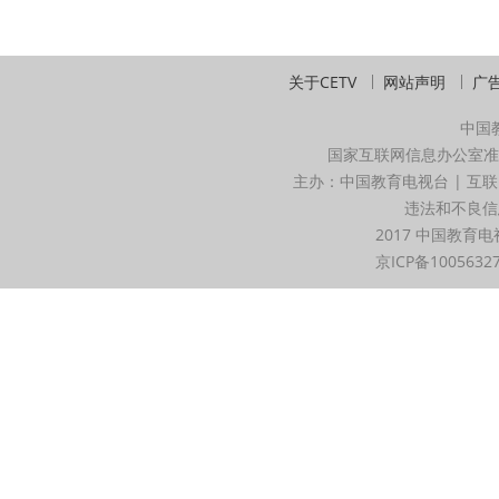
关于CETV
网站声明
广
中国
国家互联网信息办公室准
主办：中国教育电视台 | 互联
违法和不良信息举
2017 中国教育电
京ICP备1005632