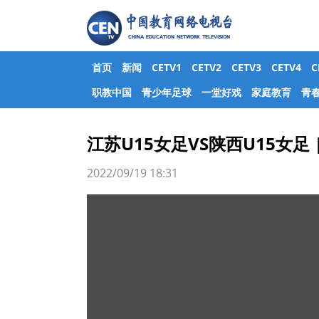
首页
新闻
CETV1
CETV2
CETV3
CETV4
职教中国
青少年足球
一堂好戏
家庭教育
青
江苏U15女足VS陕西U15女足 
2022/09/19 18:31