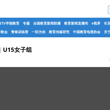
CETV早期教育
专题
全国教育新闻联播
教育新闻直播间
e视界
长
春歌会
青春训练营
一职为你
教育传媒研究
中国教育电视协会
关于
| U15女子组