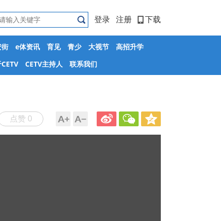
登录
注册
下载
安街
e体资讯
育见
青少
大视节
高招升学
CETV
CETV主持人
联系我们
点赞 0