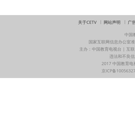
关于CETV
网站声明
广
中国
国家互联网信息办公室准
主办：中国教育电视台 | 互联
违法和不良信息举
2017 中国教育电
京ICP备1005632