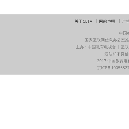
关于CETV
网站声明
广
中国
国家互联网信息办公室准
主办：中国教育电视台 | 互联
违法和不良信息举
2017 中国教育电
京ICP备1005632