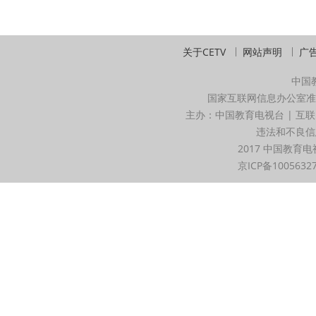
关于CETV
网站声明
广
中国
国家互联网信息办公室准
主办：中国教育电视台 | 互联
违法和不良信息举
2017 中国教育电
京ICP备1005632