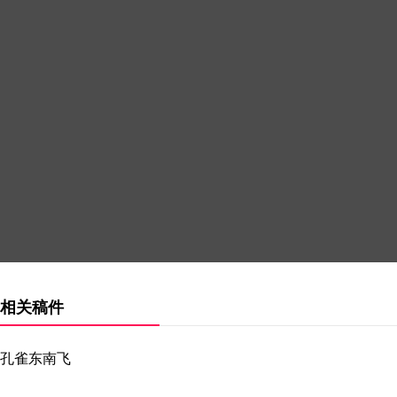
相关稿件
孔雀东南飞