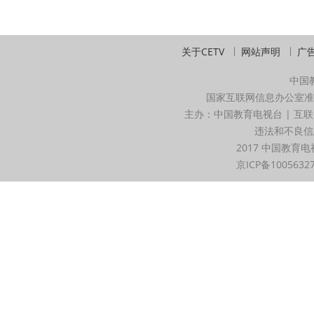
关于CETV
网站声明
广
中国
国家互联网信息办公室准
主办：中国教育电视台 | 互联
违法和不良信息举
2017 中国教育电
京ICP备1005632