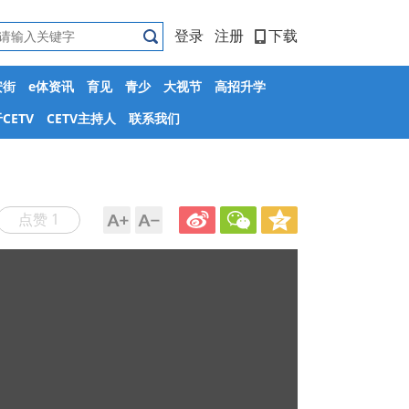
登录
注册
下载
安街
e体资讯
育见
青少
大视节
高招升学
CETV
CETV主持人
联系我们
点赞 1