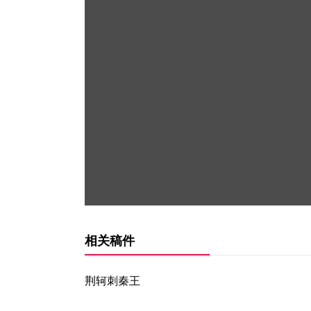
相关稿件
荆轲刺秦王