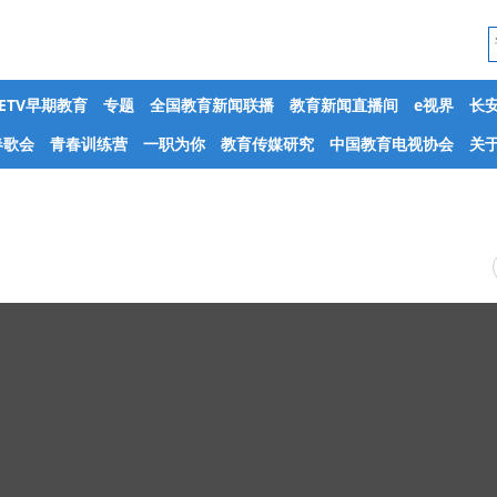
CETV早期教育
专题
全国教育新闻联播
教育新闻直播间
e视界
长
春歌会
青春训练营
一职为你
教育传媒研究
中国教育电视协会
关于