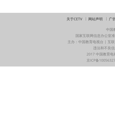
关于CETV
网站声明
广
中国
国家互联网信息办公室准
主办：中国教育电视台 | 互联
违法和不良信息举
2017 中国教育电
京ICP备1005632