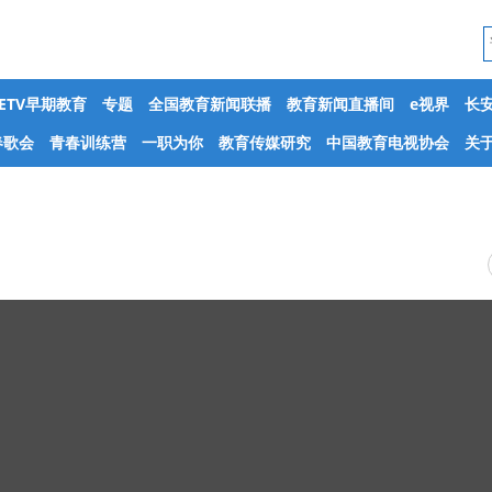
CETV早期教育
专题
全国教育新闻联播
教育新闻直播间
e视界
长
春歌会
青春训练营
一职为你
教育传媒研究
中国教育电视协会
关于