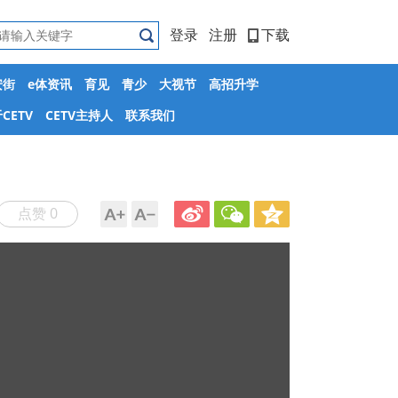
登录
注册
下载
安街
e体资讯
育见
青少
大视节
高招升学
CETV
CETV主持人
联系我们
点赞 0