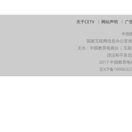
关于CETV
网站声明
广
中国
国家互联网信息办公室准
主办：中国教育电视台 | 互联
违法和不良信息举
2017 中国教育电
京ICP备1005632