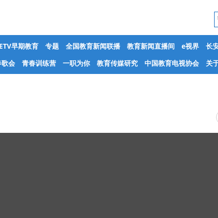
CETV早期教育
专题
全国教育新闻联播
教育新闻直播间
e视界
长
春歌会
青春训练营
一职为你
教育传媒研究
中国教育电视协会
关于