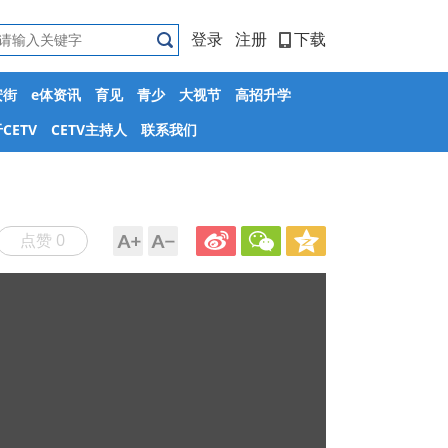
登录
注册
下载
安街
e体资讯
育见
青少
大视节
高招升学
CETV
CETV主持人
联系我们
点赞 0