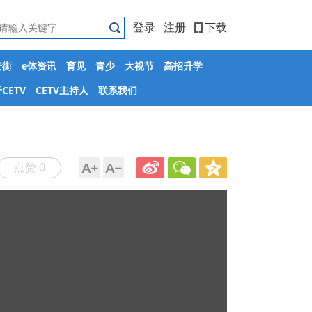
登录
注册
下载
安街
e体资讯
育见
青少
大视节
高招升学
CETV
CETV主持人
联系我们
点赞 0