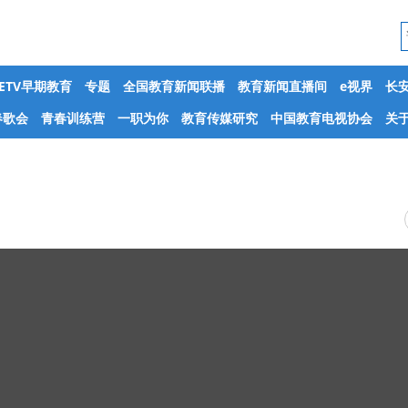
CETV早期教育
专题
全国教育新闻联播
教育新闻直播间
e视界
长
春歌会
青春训练营
一职为你
教育传媒研究
中国教育电视协会
关于