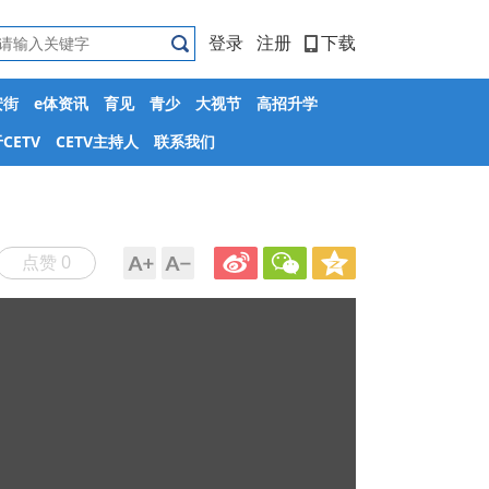
登录
注册
下载
安街
e体资讯
育见
青少
大视节
高招升学
CETV
CETV主持人
联系我们
点赞 0