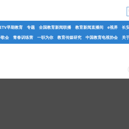
CETV早期教育
专题
全国教育新闻联播
教育新闻直播间
e视界
长
春歌会
青春训练营
一职为你
教育传媒研究
中国教育电视协会
关于