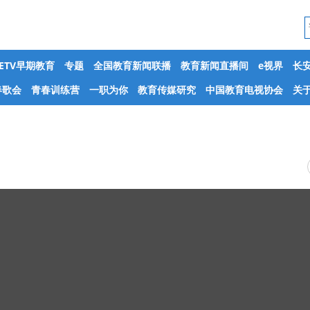
CETV早期教育
专题
全国教育新闻联播
教育新闻直播间
e视界
长
春歌会
青春训练营
一职为你
教育传媒研究
中国教育电视协会
关于