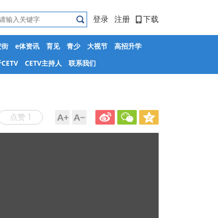
登录
注册
下载
安街
e体资讯
育见
青少
大视节
高招升学
CETV
CETV主持人
联系我们
点赞 1