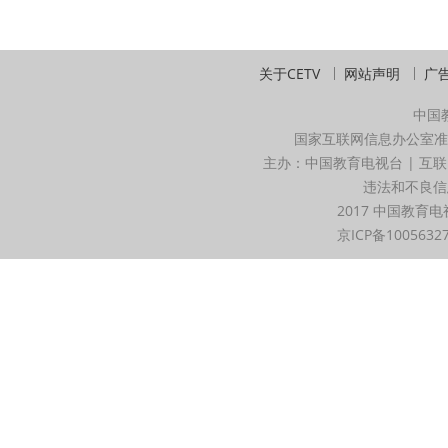
关于CETV
网站声明
广
中国
国家互联网信息办公室准
主办：中国教育电视台 | 互联
违法和不良信息举
2017 中国教育电
京ICP备1005632