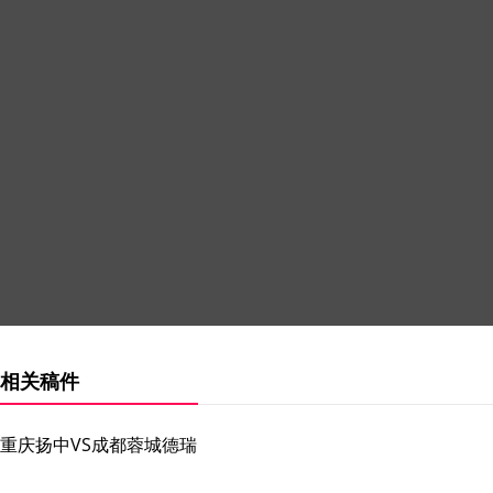
相关稿件
重庆扬中VS成都蓉城德瑞