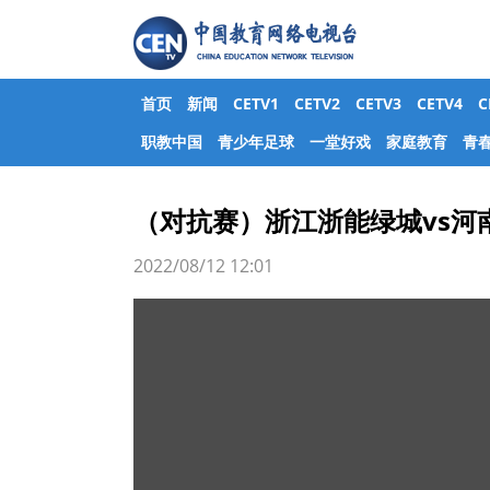
首页
新闻
CETV1
CETV2
CETV3
CETV4
职教中国
青少年足球
一堂好戏
家庭教育
青
（对抗赛）浙江浙能绿城vs河
2022/08/12 12:01