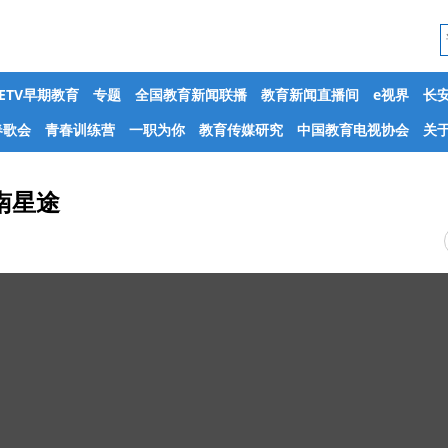
CETV早期教育
专题
全国教育新闻联播
教育新闻直播间
e视界
长
春歌会
青春训练营
一职为你
教育传媒研究
中国教育电视协会
关于
南星途