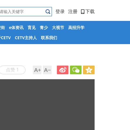
登录
注册
下载
安街
e体资讯
育见
青少
大视节
高招升学
CETV
CETV主持人
联系我们
点赞 1