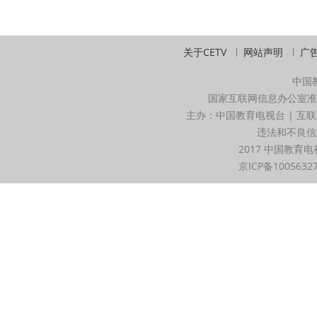
关于CETV
网站声明
广
中国
国家互联网信息办公室准
主办：中国教育电视台 | 互联
违法和不良信息举
2017 中国教育电
京ICP备1005632