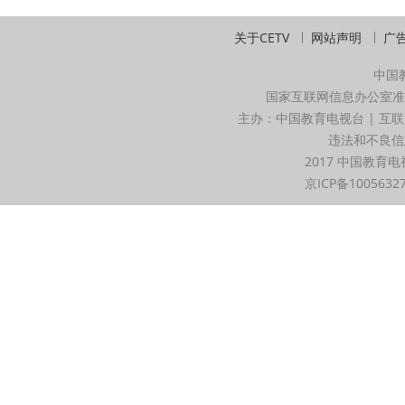
关于CETV
网站声明
广
中国
国家互联网信息办公室准
主办：中国教育电视台 | 互联
违法和不良信息举
2017 中国教育电
京ICP备1005632