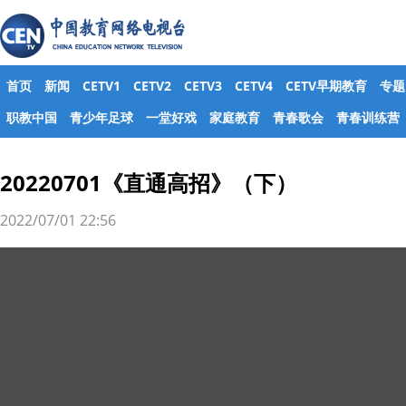
首页
新闻
CETV1
CETV2
CETV3
CETV4
CETV早期教育
专题
职教中国
青少年足球
一堂好戏
家庭教育
青春歌会
青春训练营
20220701《直通高招》（下）
2022/07/01 22:56