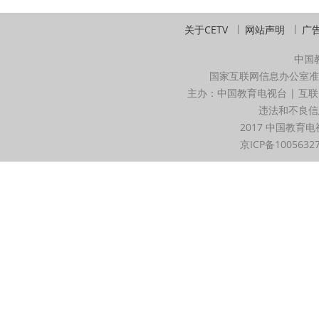
关于CETV
网站声明
广
中国
国家互联网信息办公室准
主办：中国教育电视台 | 互联
违法和不良信息举
2017 中国教育电
京ICP备1005632