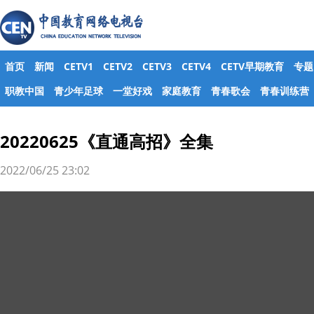
首页
新闻
CETV1
CETV2
CETV3
CETV4
CETV早期教育
专题
职教中国
青少年足球
一堂好戏
家庭教育
青春歌会
青春训练营
20220625《直通高招》全集
2022/06/25 23:02