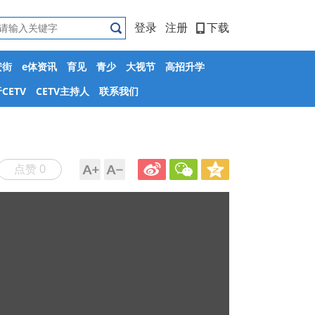
登录
注册
下载
安街
e体资讯
育见
青少
大视节
高招升学
CETV
CETV主持人
联系我们
点赞 0