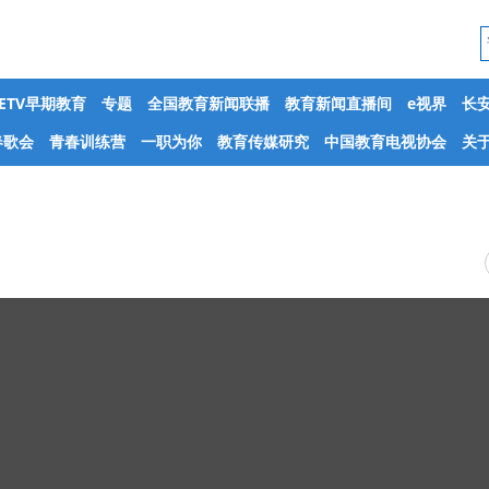
CETV早期教育
专题
全国教育新闻联播
教育新闻直播间
e视界
长
春歌会
青春训练营
一职为你
教育传媒研究
中国教育电视协会
关于