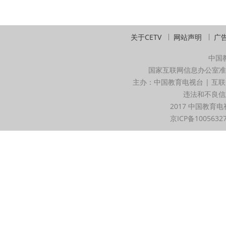
关于CETV
网站声明
广
中国
国家互联网信息办公室准
主办：中国教育电视台 | 互联
违法和不良信息举
2017 中国教育电
京ICP备1005632