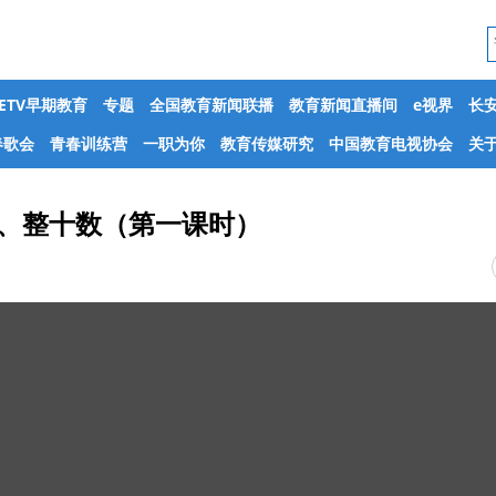
CETV早期教育
专题
全国教育新闻联播
教育新闻直播间
e视界
长
春歌会
青春训练营
一职为你
教育传媒研究
中国教育电视协会
关于
数、整十数（第一课时）