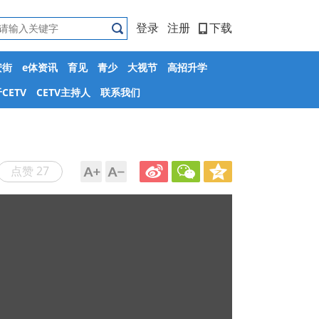
登录
注册
下载
安街
e体资讯
育见
青少
大视节
高招升学
CETV
CETV主持人
联系我们
点赞 27