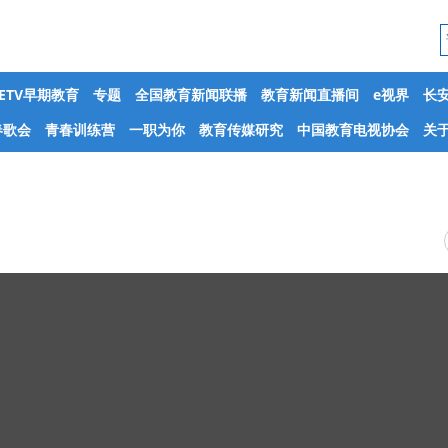
CETV早期教育
专题
全国教育新闻联播
教育新闻直播间
e视界
长
春歌会
青春训练营
一职为你
教育传媒研究
中国教育电视协会
关于