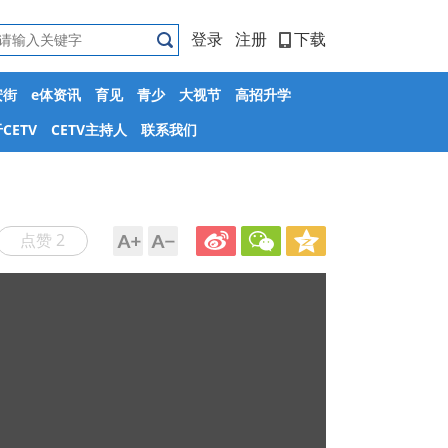
登录
注册
下载
安街
e体资讯
育见
青少
大视节
高招升学
CETV
CETV主持人
联系我们
点赞 2