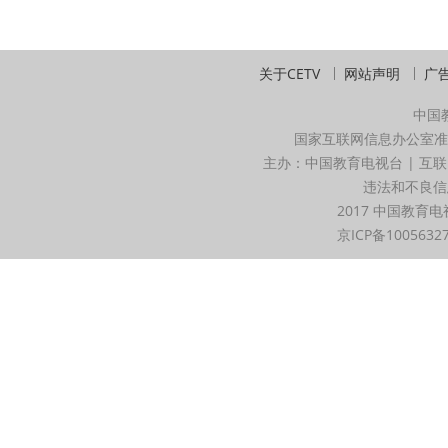
关于CETV
网站声明
广
中国
国家互联网信息办公室准
主办：中国教育电视台 | 互联
违法和不良信息举
2017 中国教育电
京ICP备1005632