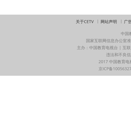
关于CETV
网站声明
广
中国
国家互联网信息办公室准
主办：中国教育电视台 | 互联
违法和不良信息举
2017 中国教育电
京ICP备1005632