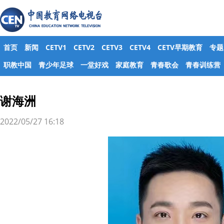
首页
新闻
CETV1
CETV2
CETV3
CETV4
CETV早期教育
专题
职教中国
青少年足球
一堂好戏
家庭教育
青春歌会
青春训练营
谢海洲
2022/05/27 16:18