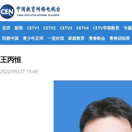
首页
新闻
CETV1
CETV2
CETV3
CETV4
CETV早期教育
专题
职教中国
青少年足球
一堂好戏
家庭教育
青春歌会
青春训练营
王丙恒
2022/05/27 15:49