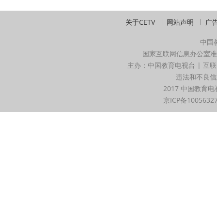
关于CETV
网站声明
广
中国
国家互联网信息办公室准
主办：中国教育电视台 | 互联
违法和不良信息举
2017 中国教育电
京ICP备1005632