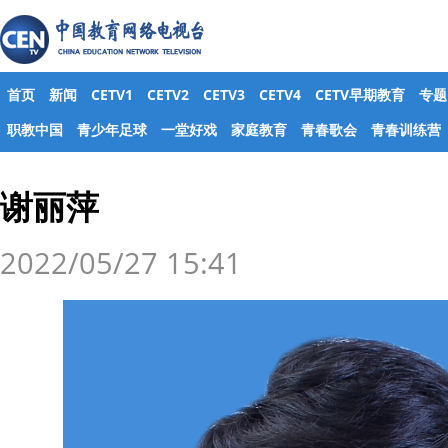
首页
新闻
CETV1
CETV2
CETV3
CETV4
CETV早期教育
专题
职教中国
青少年足球
一堂好戏
家庭教育
青春歌会
青春训练营
谢丽萍
2022/05/27 15:41