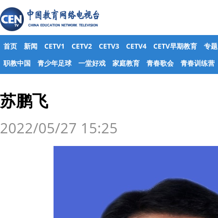
首页
新闻
CETV1
CETV2
CETV3
CETV4
CETV早期教育
专题
职教中国
青少年足球
一堂好戏
家庭教育
青春歌会
青春训练营
苏鹏飞
2022/05/27 15:25