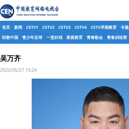
首页
新闻
CETV1
CETV2
CETV3
CETV4
CETV早期教育
专题
职教中国
青少年足球
一堂好戏
家庭教育
青春歌会
青春训练营
吴万齐
2022/05/27 15:24